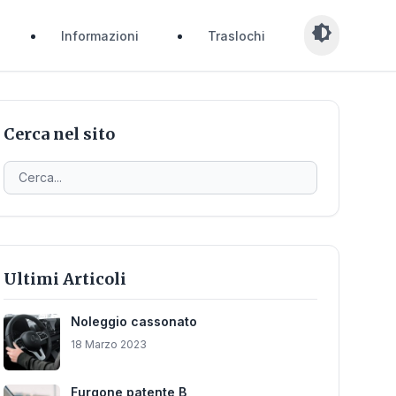
brightness_medium
Informazioni
Traslochi
Cerca nel sito
Ultimi Articoli
Noleggio cassonato
18 Marzo 2023
Furgone patente B