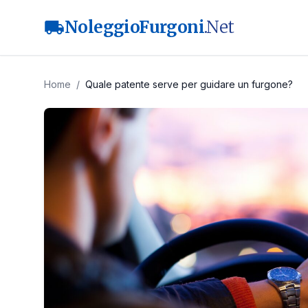
NoleggioFurgoni
.Net
local_shipping
Home
/
Quale patente serve per guidare un furgone?